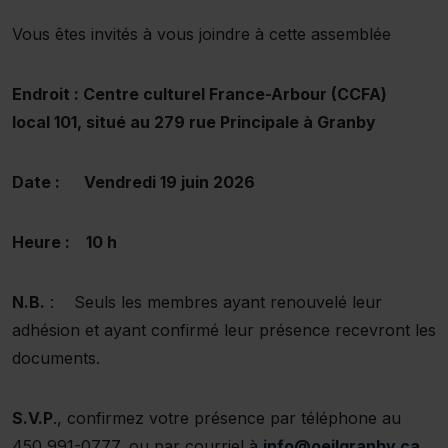
Vous êtes invités à vous joindre à cette assemblée
Endroit : Centre culturel France-Arbour (CCFA)
local 101, situé au 279 rue Principale à Granby
Date : Vendredi 19 juin 2026
Heure : 10 h
N.B.
: Seuls les membres ayant renouvelé leur
adhésion et ayant confirmé leur présence recevront les
documents.
S.V.P
., confirmez votre présence par téléphone au
450 991-0777, ou par courriel à
info@oeilgranby.ca
,