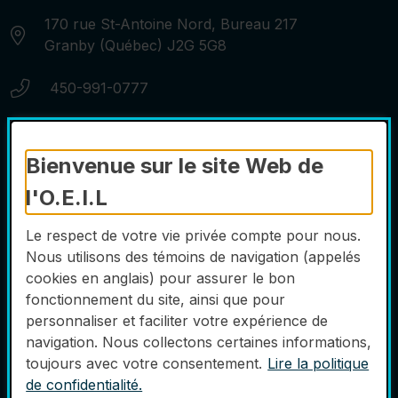
Adresse:
170 rue St-Antoine Nord, Bureau 217
Granby (Québec) J2G 5G8
Numéro de téléphone:
450-991-0777
Courriel:
info@oeilgranby.ca
Bienvenue sur le site Web de
l'O.E.I.L
Liens utiles
Le respect de votre vie privée compte pour nous.
Nous joindre
Nous utilisons des témoins de navigation (appelés
Liens utiles
cookies en anglais) pour assurer le bon
Politique de confidentialité
fonctionnement du site, ainsi que pour
personnaliser et faciliter votre expérience de
Accessibilité
navigation. Nous collectons certaines informations,
Plan du site
toujours avec votre consentement.
Lire la politique
de confidentialité.