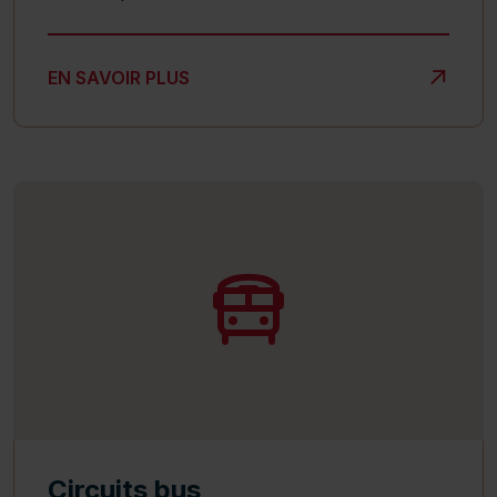
TROTTOIRS ET DÉNEIGEMENT
EN SAVOIR PLUS
Circuits bus