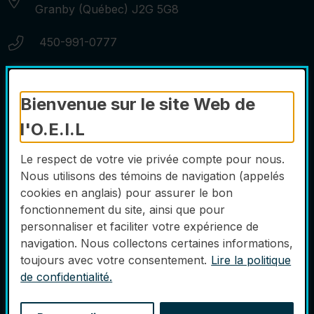
Granby (Québec) J2G 5G8
Numéro de téléphone:
450-991-0777
Courriel:
info@oeilgranby.ca
Bienvenue sur le site Web de
l'O.E.I.L
Liens utiles
Le respect de votre vie privée compte pour nous.
Nous joindre
Nous utilisons des témoins de navigation (appelés
Liens utiles
cookies en anglais) pour assurer le bon
Politique de confidentialité
fonctionnement du site, ainsi que pour
personnaliser et faciliter votre expérience de
Accessibilité
navigation. Nous collectons certaines informations,
Plan du site
toujours avec votre consentement.
Lire la politique
de confidentialité.