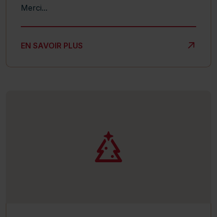
Merci...
FERME TES YEUX POUR VOIR ! UNE AUTRE BELLE RÉU
EN SAVOIR PLUS