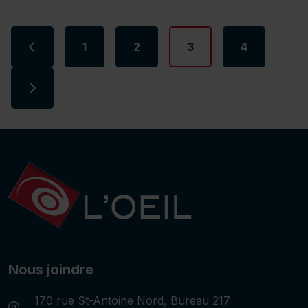
Page précédente
Page
Page
Page
Page
1
2
3
4
Page suivante
Nous joindre
Adresse:
170 rue St-Antoine Nord, Bureau 217